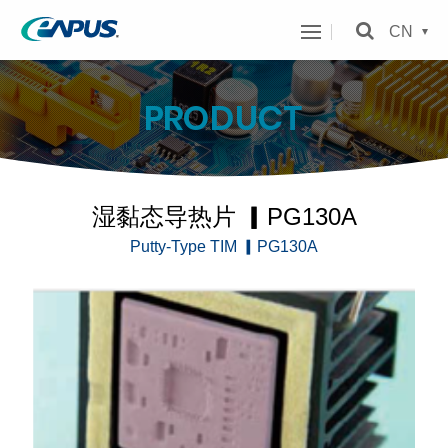
翰
CN
兴
科
PRODUCT
技
主
选
湿黏态导热片 ▎PG130A
单
Putty-Type TIM ▎PG130A