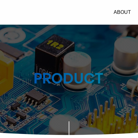
翰
ABOUT
兴
科
技
主
选
PRODUCT
单