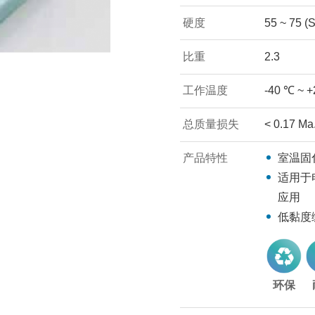
硬度
55 ~ 75 (
比重
2.3
工作温度
-40 ℃ ~ 
总质量损失
< 0.17 Ma
产品特性
室温固
适用于
应用
低黏度
环保