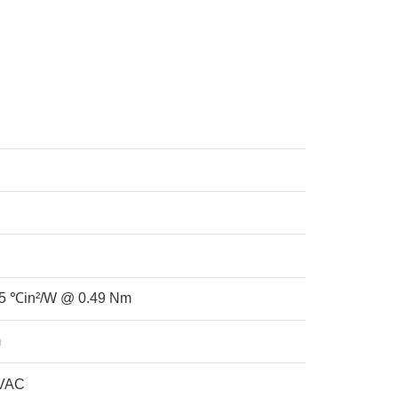
25 ℃in²/W @ 0.49 Nm
m
KVAC