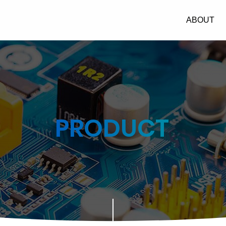
翰
ABOUT
兴
科
技
主
选
PRODUCT
单