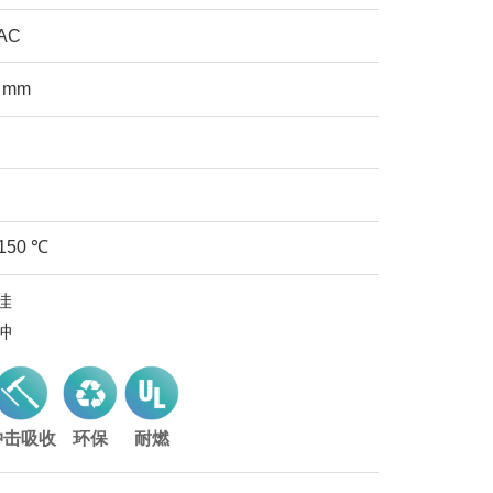
VAC
5 mm
+150 ℃
佳
冲
冲击吸收
环保
耐燃