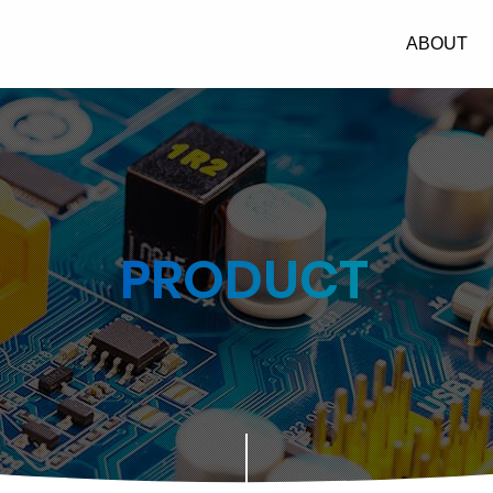
翰
ABOUT
兴
科
技
主
选
PRODUCT
单